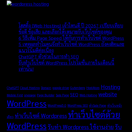
โพสล่าสุด
โฮสติ้ง (Web Hosting) เจ้าไหนดี ปี 2026? เปรียบเทียบ
ข้อดี ข้อเสีย และเลือกให้เหมาะกับเว็บไซต์ของคุณ
6 วิธีเพิ่ม Page Speed ให้กับการทำเว็บไซต์ WordPress
5 เหตุผลทำไมคนจึงทำเว็บไซต์ WordPress ยังคงฮิตและ
แนวโน้มดีต่อเนื่อง
ChatGPT ตัวช่วยในการทำ SEO
รับทำเว็บไซต์ WordPress โปรโมชั่นภายในเดือนนี้
เท่านั้น!
TAGS
Hosting
ChatGPT
Cloud Hosting
Domain
google drive
Gutenberg
HostAtom
website
SEO
Mobile First
onepage
Page Builder
Sale Page
Web Hosting
WordPress
WordPress5.0
WordPress SEO
ทำSale Page
ทำเว็บหน้า
ทำเว็บไซต์ด้วย
ทำเว็บไซต์ Wordpress
เดียว
WordPress
รับทำ Wordpress ใช้งานง่าย
รับ