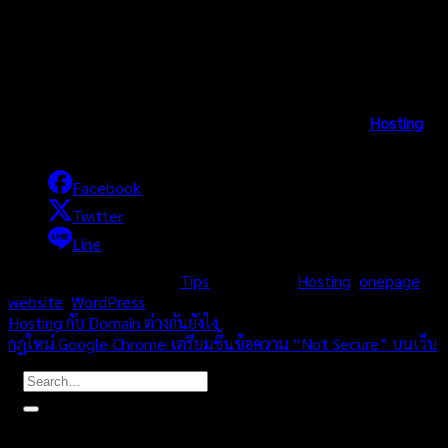
Proxy ทำหน้าที่อยู่เบื้องหน้า คอยรับ Request จากผู้ใช้งาน และ
หากมีการเรียก Static File ก็ให้ Nginx ทำงานไป หากไม่ใช่ ก็จะส่ง
Req ต่อไปยัง Apache ที่ทำงานอยู่เบื้อหลัง ให้ Apache ประมวลผล
และตอบกลับอีกที, ด้วยวิธีการนี้ จะทำให้เว็บไซต์โหลดรูปภาพและ
ไฟล์อื่นๆได้อย่างรวดเร็ว อีกทั้งยังรองรับ Connection ได้เยอะขึ้นอีก
ด้วย ถึงอย่างไรก็ตาม, วิธีการที่กล่าวมาข้างต้น ก็ต้องเลือก
Hosting
ที่
ดีด้วยนะจ๊ะ…
Facebook
Twitter
Line
This entry was posted in
Tips
and tagged
Hosting
,
onepage
,
website
,
WordPress
.
Hosting กับ Domain ต่างกันยังไง
กฎใหม่ Google Chrome เตรียมขึ้นข้อความ “Not Secure” บนเว็บ
แนะนำโฮสติ้งน่าใช้