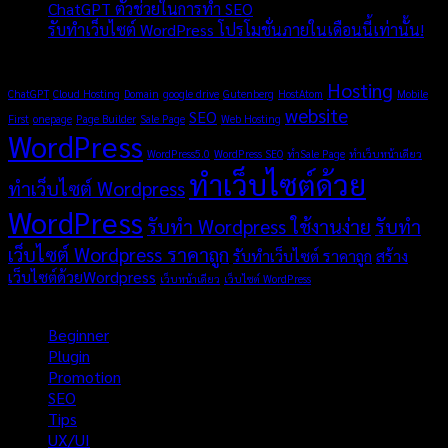
ChatGPT ตัวช่วยในการทำ SEO
รับทำเว็บไซต์ WordPress โปรโมชั่นภายในเดือนนี้เท่านั้น!
TAGS
Hosting
ChatGPT
Cloud Hosting
Domain
google drive
Gutenberg
HostAtom
Mobile
website
SEO
First
onepage
Page Builder
Sale Page
Web Hosting
WordPress
WordPress5.0
WordPress SEO
ทำSale Page
ทำเว็บหน้าเดียว
ทำเว็บไซต์ด้วย
ทำเว็บไซต์ Wordpress
WordPress
รับทำ Wordpress ใช้งานง่าย
รับทำ
เว็บไซต์ Wordpress ราคาถูก
รับทำเว็บไซต์ ราคาถูก
สร้าง
เว็บไซต์ด้วยWordpress
เว็บหน้าเดียว
เว็บไซต์ WordPress
Categories
Beginner
Plugin
Promotion
SEO
Tips
UX/UI