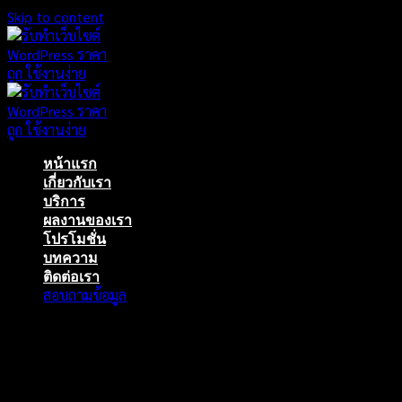
Skip to content
หน้าแรก
เกี่ยวกับเรา
บริการ
ผลงานของเรา
โปรโมชั่น
บทความ
ติดต่อเรา
สอบถามข้อมูล