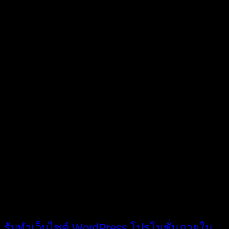
รับทำเว็บไซต์ WordPress โปรโมชั่นภายใน