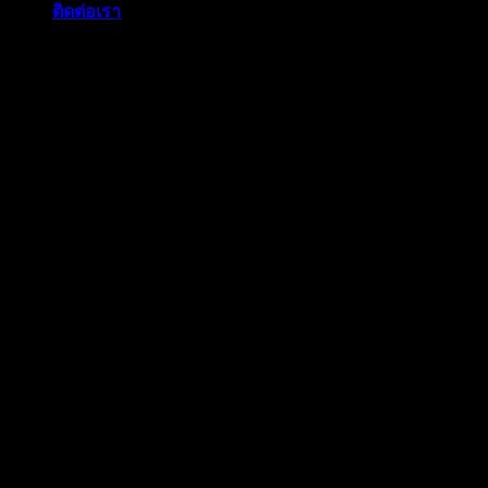
ติดต่อเรา