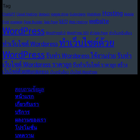
Tag
Hosting
ChatGPT
Cloud Hosting
Domain
google drive
Gutenberg
HostAtom
Mobile
website
SEO
First
onepage
Page Builder
Sale Page
Web Hosting
WordPress
WordPress5.0
WordPress SEO
ทำSale Page
ทำเว็บหน้าเดียว
ทำเว็บไซต์ด้วย
ทำเว็บไซต์ Wordpress
WordPress
รับทำ Wordpress ใช้งานง่าย
รับทำ
เว็บไซต์ Wordpress ราคาถูก
รับทำเว็บไซต์ ราคาถูก
สร้าง
เว็บไซต์ด้วยWordpress
เว็บหน้าเดียว
เว็บไซต์ WordPress
Copyright 2026 © Wewideweb. All rights reserved.
สอบถามข้อมูล
หน้าแรก
เกี่ยวกับเรา
บริการ
ผลงานของเรา
โปรโมชั่น
บทความ