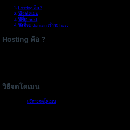
Hosting คือ ?
วิธีจดโดเมน
วิธีซื้อ host
วิธีเชื่อม domain เข้ากะ host
Hosting คือ ?
Hosting
ประกอบไปด้วย host หรือ hosting กะ dns (เอาแค่นี้พอ)
host ก็คือบ้านเรา dns ก็คือบ้านเลขที่ แต่ตัวนี้จะเป็น ตัวเลข ip มัก
จะจำยาก เช่น xxx.xxx.xxx.xxx เราจึงต้องหา domain (ชื่อจำง่ายๆ มา
แทน)
วิธีจดโดเมน
ไปตามผู้ที่ให้
บริการจดโดเมน
ซึ่งปัจจุบันมีเยอะ ราคา มีตั้งแต่ 250 –
450 บาท สำหรับ ผู้ใช้ที่ต้องการจดโดเมน เพียง โดเมนเดียวราคาจะ
อยู่ที่ 300 – 450 บาทต่ำกว่า 300 ก็มีแต่ส่วนมากพวกนี้มันจะเป็น
พวกซื้อมาเยอะๆๆ แล้วนำมาขายต่อ แล้วมาขายในราคา 300 –
450 สำหรับผู้ซื้อรายย่อย 300 ก็ถือว่าถูกแล้ว วิธีซื้อ ก็เข้าไปตามเว็บ