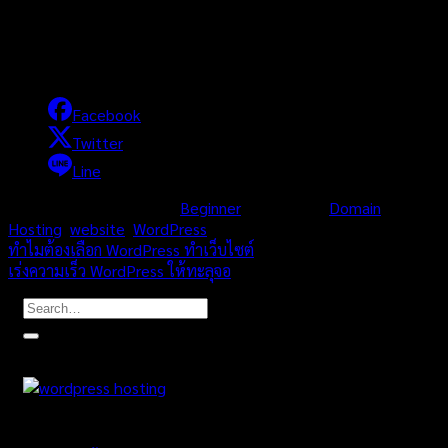
สามารถติดตั้งเองได้ หรือจะให้ผู้ให้บริการช่วยก็ได้ วิธีการก็ไม่ยาก นำ
source ไปวางบน server แล้ว เรียกโปรแกรมผ่าน url ก็จะคล้ายๆ
กับการสมัคร gmail แหละ(ยกตัวอย่าง) คุณก็ต้องกรอก ชื่อคุณ ชื่อ db
ชื่อ host , user ,pass แล้วก็ ทำตามที่มันบอกๆ
Facebook
Twitter
Line
This entry was posted in
Beginner
and tagged
Domain
,
Hosting
,
website
,
WordPress
.
ทำไมต้องเลือก WordPress ทำเว็บไซต์
เร่งความเร็ว WordPress ให้ทะลุจอ
แนะนำโฮสติ้งน่าใช้
โพสล่าสุด