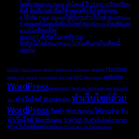
โฮสติ้ง (Web Hosting) เจ้าไหนดี ปี 2026? เปรียบเทียบ
ข้อดี ข้อเสีย และเลือกให้เหมาะกับเว็บไซต์ของคุณ
6 วิธีเพิ่ม Page Speed ให้กับการทำเว็บไซต์ WordPress
5 เหตุผลทำไมคนจึงทำเว็บไซต์ WordPress ยังคงฮิตและ
แนวโน้มดีต่อเนื่อง
ChatGPT ตัวช่วยในการทำ SEO
รับทำเว็บไซต์ WordPress โปรโมชั่นภายในเดือนนี้
เท่านั้น!
TAGS
Hosting
ChatGPT
Cloud Hosting
Domain
google drive
Gutenberg
HostAtom
website
SEO
Mobile First
onepage
Page Builder
Sale Page
Web Hosting
WordPress
WordPress5.0
WordPress SEO
ทำSale Page
ทำเว็บหน้า
ทำเว็บไซต์ด้วย
ทำเว็บไซต์ Wordpress
เดียว
WordPress
รับทำ Wordpress ใช้งานง่าย
รับ
ทำเว็บไซต์ Wordpress ราคาถูก
รับทำเว็บไซต์ ราคาถูก
สร้างเว็บไซต์ด้วยWordpress
เว็บหน้าเดียว
เว็บไซต์ WordPress
Categories