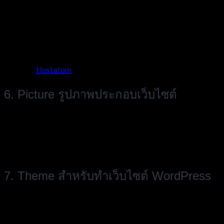
Hosting ก็มีหลายเจ้าให้เลือกใช้บริการ ทั้งไทยและต่างประเทศ เรา
ก็ต้องเลือกว่าเว็บเราเหมาะกับ Host แบบไหน พื้นที่ที่จะใช้หรือ
ความเร็วที่ Host ให้ได้ ซึ่งราคาก็จะแตกต่างกันไปแต่ราคาต่อปีจะอยู่
ที่หลักพันบาท ซึ่งเราก็สามารถเปลี่ยนเจ้า Web Hosting ได้ หากไม่
ถูกใจ เมื่อครบกำหนด และการย้ายเจ้า Host นั้นทำได้ไม่ยาก และโฮ
สติ้งที่เราจะฝากไว้ ต้องมี Support ที่ดี เร็ว ระบบความปลอดภัยสูง
อย่างเช่น
Hostatom
6. Picture รูปภาพประกอบเว็บไซต์
รูปภาพคือหนึ่งองค์ประกอบหลักที่สำคัญของเว็บไซต์ เพราะเว็บไซต์
เปรียบเสมือนหน้าร้านของเรา เราก็ต้องแต่งให้มีความน่าสนใจ ยิ่ง
ถ้าเว็บเรามีเนื้อหาไม่มาก ก็ควรมีรูปภาพช่วย หากไม่มีภาพเป็นของ
ตัวเอง ก็ควรลงทุนถ่าย หรือซื้อรูปมาใส่ในเว็บไว้
7. Theme สำหรับทำเว็บไซต์ WordPress
อย่างสุดท้ายที่มีความสำคัญ สำหรับคนที่ทำเว็บไซต์ด้วย WordPress
คือ Theme หรือจะเรียกว่าเป็น Template ที่ช่วยในการทำเว็บให้
สะดวกสุดๆ เพราะ Theme จะช่วยออกแบบดีไซน์ Layout ที่นิยมใช้