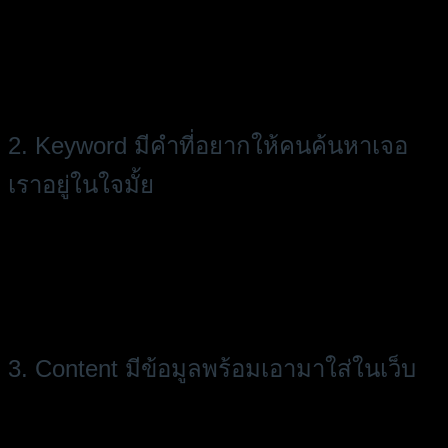
อย่างแรกที่คนที่อยากมีเว็บไซต์ต้องรู้/เตรียมก่อนเลยคือ Objective
หรือจุดประสงค์ในการสร้างเว็บไซต์ ต้องรู้ว่าเราจะสร้างเว็บขึ้นมา
เพื่ออะไร เช่น จะทำเว็บเพื่อเป็นช่องทางในการสินค้า, ทำเพื่อให้ข้อ
มูลกับผู้ที่สนใจ หรือเป็นการเก็บข้อมูลผู้ที่สนใจ ไม่ว่าจะเป็น
พฤติกรรมหรือช่องทางติดต่อ
2. Keyword มีคำที่อยากให้คนค้นหาเจอ
เราอยู่ในใจมั้ย
มีแพลน Keyword เอาไว้ก่อน ว่าเว็บไซต์ของเราจะมีเนื้อหาเกี่ยวกับ
อะไร และคีย์เวิร์ดที่จะทำให้ผู้ที่สนใจค้นหาแล้วให้มาเจอเรา คือ
อะไร เพราะการที่รู้ว่าแนวทางการทำเว็บก่อน จะส่งผลดีในการแพ
ลนระยะยาว ยิ่งหากต้องการให้เว็บได้อันดับ SEO ดีๆ ติดหน้า 1 ของ
Google เราก็ควรจะต้องคิดวางแผนเผื่อไว้ด้วย
3. Content มีข้อมูลพร้อมเอามาใส่ในเว็บ
เมื่อรู้ว่าเว็บไซต์จะเกี่ยวกับอะไรแล้ว ก็ต้องมีข้อมูลพร้อมใส่บนหน้า
เว็บ อาจจะไม่ต้องพร้อม 100% ในตอนเริ่มสร้าง เพราะเราสามารถ