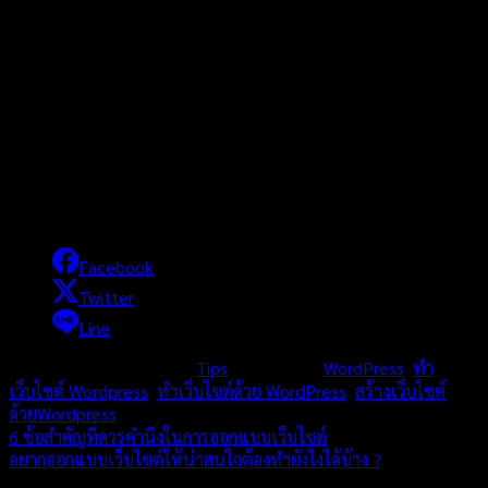
มาให้แล้วในระดับหนึ่ง แต่ผู้สร้างเองก็จะขยับอย่างไรก็ได้ตามเว็บที่ผู้
สร้างออกแบบไว้ ซึ่งถือว่าเป็นเครื่องมือที่สะดวกมากๆ สำหรับคนที่
อยากสร้างเว็บด้วยตัวเองแต่ไม่มีความรู้ด้าน Coding ซึ่งธีม
WordPress นั้น ก็มีตั้งแต่แบบฟรีไปจนถึงราคาหลายพันเลย
สรุป
จะเห็นได้ว่าจริงๆ แล้ว การจะสร้างเว็บไซต์ใหม่ก็ไม่ได้ยุ่งยากอะไร ไม่
ได้ต้องเตรียมของมากมาย ถ้าคุณมีไอเดีย มีความต้องการที่จะสร้าง
แล้ว ก็เสียเงินซื้อของที่จำเป็นไม่กี่อย่าง พร้อมหาความรู้ หาวิธีสร้าง
เว็บ ก็สามารถมีเว็บไซต์เป็นของตัวเองได้แล้ว
Facebook
Twitter
Line
This entry was posted in
Tips
and tagged
WordPress
,
ทำ
เว็บไซต์ Wordpress
,
ทำเว็บไซต์ด้วย WordPress
,
สร้างเว็บไซต์
ด้วยWordpress
.
6 ข้อสําคัญที่ควรคํานึงในการออกแบบเว็บไซต์
อยากออกแบบเว็บไซต์ให้น่าสนใจต้องทำยังไงได้บ้าง ?