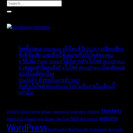
แนะนำโฮสติ้งน่าใช้
โพสล่าสุด
โฮสติ้ง (Web Hosting) เจ้าไหนดี ปี 2026? เปรียบเทียบ
ข้อดี ข้อเสีย และเลือกให้เหมาะกับเว็บไซต์ของคุณ
6 วิธีเพิ่ม Page Speed ให้กับการทำเว็บไซต์ WordPress
5 เหตุผลทำไมคนจึงทำเว็บไซต์ WordPress ยังคงฮิตและ
แนวโน้มดีต่อเนื่อง
ChatGPT ตัวช่วยในการทำ SEO
รับทำเว็บไซต์ WordPress โปรโมชั่นภายในเดือนนี้
เท่านั้น!
TAGS
Hosting
ChatGPT
Cloud Hosting
Domain
google drive
Gutenberg
HostAtom
website
SEO
Mobile First
onepage
Page Builder
Sale Page
Web Hosting
WordPress
WordPress5.0
WordPress SEO
ทำSale Page
ทำเว็บหน้า